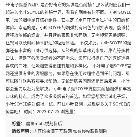
EE电子烟感兴趣？是否好奇它的烟弹是否耐抽？那么就跟随我们一
起进入小叶SOYEE的神秘世界，看看它到底有何不同。 小叶SOYEE
电子烟的烟弹是其核心组件，它决定了用户在使用过程中的口感和
体验。幸运的是，小叶SOYEE的烟弹拥有出色的耐抽表现，能够持
续释放浓郁的烟雾，并且续航表现非常强劲。无需频繁更换烟弹，
让您可以长时间畅享舒适的吸烟体验。 不仅如此，小叶SOYEE的烟
弹还有丰富的口味可供选择。从经典的烟草味到水果、甜点等多种
口味，满足了各类吸烟者的不同需求。您可以根据自己的喜好选择
喜欢的口味，让吸烟变得更加有趣和多样化。 小叶电子烟SOYEE官
网还提供专业的客服服务，如果您在使用过程中遇到任何问题，都
可以随时联系客服寻求帮助。无论是购买问题还是售后服务，小叶
都会全力以赴为您解决。 小叶电子烟SOYEE凭借其耐抽烟弹和丰富
口味的特点，成为了众多吸烟者的首选。如果您想要尝试电子烟，
小叶SOYEE绝对值得一试。前往小叶官网，发现更多关于SOYEE的
惊喜吧！ 时间：2023-07-25 浏览量：
标签：
魔笛moti,悦刻售后
版权声明：
内容均来源于互联网 如有侵权联系删除