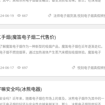
。其中，真格冰熊电子烟备受瞩目，备受消费者青睐。那么，在珠海是
24-06-19
667
法师电子烟货源,悦刻电子烟真假辨
手烟(魔笛电子烟二代售价)
了解魔笛电子烟作为一种新型的吸烟产品，魔笛电子烟在近年逐渐走红。
电子烟不燃烧烟草，通过加热液体产生蒸汽来模拟吸烟体验。魔笛电子
24-06-17
697
悦刻电子烟真假辨
嘛安全吗(冰熊电器)
安全吗？近年来，随着电子烟在市场上的普及，冰熊电子烟作为其中的一
对于电子烟的好坏与安全性也越来越关注。那么，冰熊电子烟到底好不