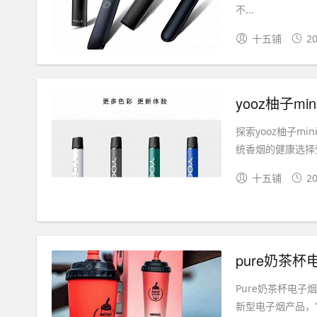
不...
十五铺
20
yooz柚子m
探索yooz柚子
统香烟的健康选择受
十五铺
20
pure奶茶杯
Pure奶茶杯电
新型电子烟产品，