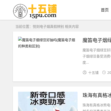
首页
当前位置：悦刻电子烟真假辨别 相关内容
魔笛电子烟绿
魔笛电子烟绿豆好
子烟绿豆备受消费
度...
十五铺
20
珠海有真格冰
珠海有真格冰熊电