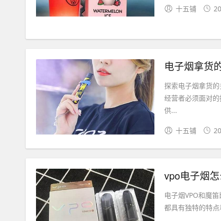
十五铺
20
电子烟拿货
探索电子烟拿货的
经营者必须面对的
供...
十五铺
20
vpo电子烟
电子烟VPO和魔
都具有独特的特点