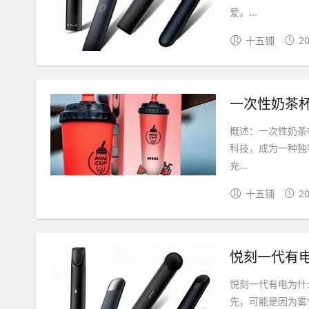
爱。...
十五铺
20
一次性奶茶杯
概述：一次性奶茶
科技，成为一种独
充...
十五铺
20
悦刻一代有
悦刻一代有电为什
先，可能是因为雾