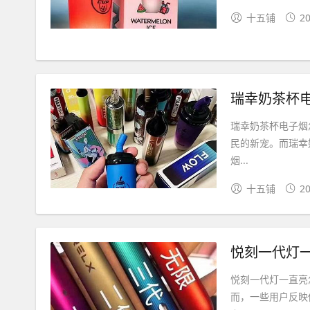
十五铺
20
瑞幸奶茶杯
瑞幸奶茶杯电子烟
民的新宠。而瑞幸
烟...
十五铺
20
悦刻一代灯一
悦刻一代灯一直亮
而，一些用户反映