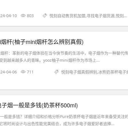
24-04-10
803
悦刻自动售货机加盟,寻找电子烟货源,悦刻电子烟真假辨别
ini烟杆(柚子mini烟杆怎么辨别真假)
mini烟杆：革新的电子烟体验在当今快节奏的生活中，电子烟作为一种替代
到越来越多人的青睐。yooz柚子mini烟杆作为市场上...
24-04-06
711
悦刻电子烟真假辨别,冰熊奶茶杯电子
电子烟一般是多钱(奶茶杯500ml)
子烟一般是多钱？详细介绍和价格分析Pure奶茶杯电子烟是近年来备受关注
它将时尚设计与出色性能完美结合，成为许多电子烟爱好者追捧...