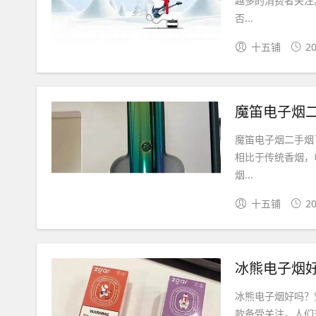
越多的消费者关注
否...
十五铺
20
魔笛电子烟二
魔笛电子烟二手烟
相比于传统香烟，
烟...
十五铺
20
冰熊电子烟好
冰熊电子烟好吗？
款备受关注。人们