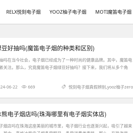
RELX悦刻电子烟
YOOZ柚子电子烟
MOTI魔笛电子烟
豆好抽吗(魔笛电子烟的种类和区别)
抽吗在当今社会，电子烟已经成为了一种时尚的健康品牌。其中，魔笛电
者关注。那么，究竟魔笛电子烟绿豆好抽吗？接下来，我们将从多个角
24-06-22
669
悦刻电子烟真假辨别,yooz柚子zero
熊电子烟店吗(珠海哪里有电子烟实体店)
子烟店吗在珠海这座美丽的城市里，电子烟行业也逐渐兴起，吸引了越来