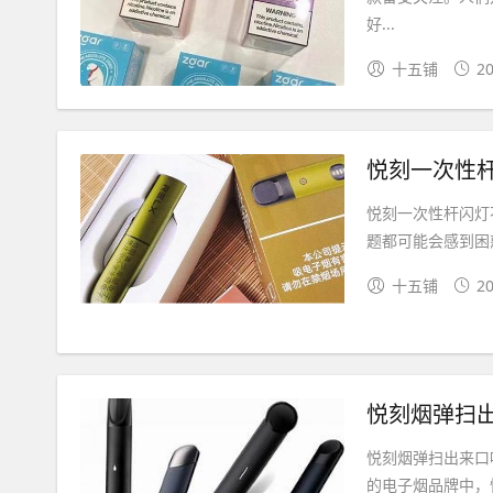
好...
十五铺
20
悦刻一次性杆
悦刻一次性杆闪灯
题都可能会感到困
十五铺
20
悦刻烟弹扫
悦刻烟弹扫出来口
的电子烟品牌中，